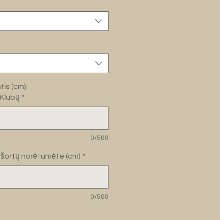
is (cm):
/Klubų
*
0/500
io šortų norėtumėte (cm)
*
0/500