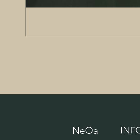
NeOa
INF