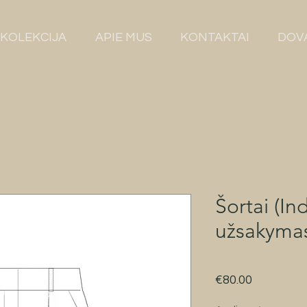
KOLEKCIJA
APIE MUS
KONTAKTAI
DOV
Šortai (In
užsakyma
Price
€80.00