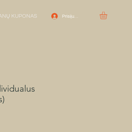
ANŲ KUPONAS
Prisijungti
dividualus
s)