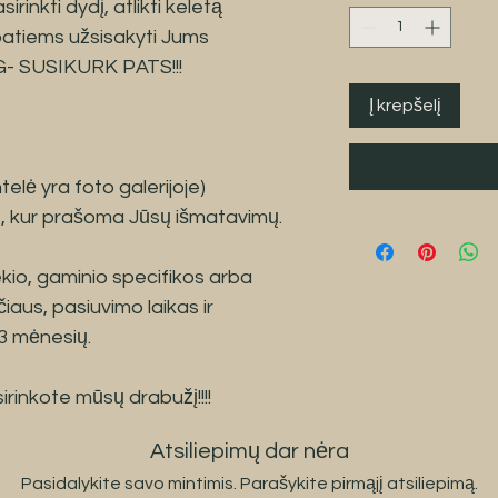
irinkti dydį, atlikti keletą
 patiems užsisakyti Jums
OG- SUSIKURK PATS!!!
Į krepšelį
telė yra foto galerijoje)
ius, kur prašoma Jūsų išmatavimų.
iekio, gaminio specifikos arba
iaus, pasiuvimo laikas ir
 3 mėnesių.
irinkote mūsų drabužį!!!!
Atsiliepimų dar nėra
Pasidalykite savo mintimis. Parašykite pirmąjį atsiliepimą.