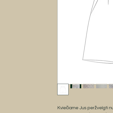
Kviečiame Jus peržvelgti nuo