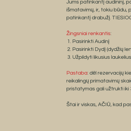
Jums patinkantį audininį, pas
išmatavimų, ir, tokiu būdu,
patinkantį drabužį. TIESI
Žingsniai renkantis
:
Pasirinkti Audinį
Pasirinkti Dydį (dydžių len
Užpildyti likusius laukel
Pastaba
: dėl rezervacijų k
reikalingų primatavimų skaič
pristatymas gali užtrukti iki
Štai ir viskas, AČIŪ, kad pas