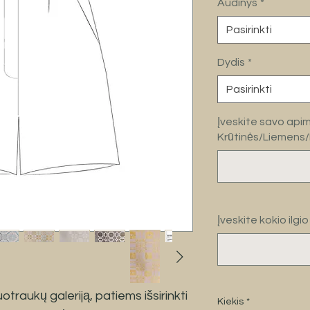
Audinys
*
Pasirinkti
Dydis
*
Pasirinkti
Įveskite savo apimt
Krūtinės/Liemens
Įveskite kokio ilg
traukų galeriją, patiems išsirinkti
Kiekis
*