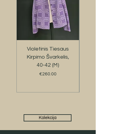
Violetinis Tiesaus
Švelniai Žalios
Kirpimo Švarkelis,
40-42 (M)
Gaubtų Rinkinys,
Kaina
€260.00
Kolekcija