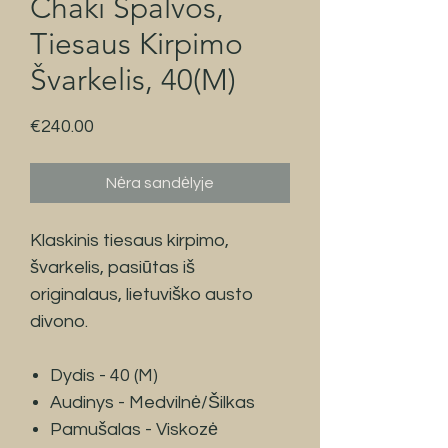
Chaki Spalvos,
Tiesaus Kirpimo
Švarkelis, 40(M)
Price
€240.00
Nėra sandėlyje
Klaskinis tiesaus kirpimo,
švarkelis, pasiūtas iš
originalaus, lietuviško austo
divono.
Dydis - 40 (M)
Audinys - Medvilnė/Šilkas
Pamušalas - Viskozė