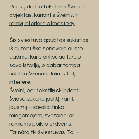
Rankų darbo tekstilinis šviesos
objektas, kuriantis švelnią ir
ramią interjero atmosferą.
Šis šviestuvo gaubtas sukurtas
iš autentiško senovinio austo
audinio, kuris anksčiau turėjo
savo istoriją, o dabar tampa
subtilia šviesos dalimi Jūsų
interjere.
Švelni, per tekstilę sklindanti
šviesa sukuria jaukų, ramų
jausmą – idealiai tinka
miegamajam, svetainei ar
ramioms poilsio erdvėms.
Tai nėra tik šviestuvas. Tai –