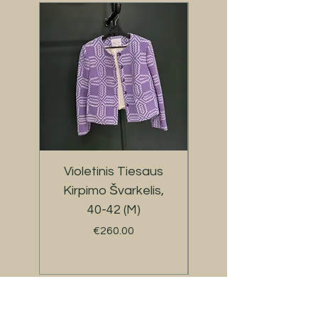
Violetinis Tiesaus
Švelniai Žalios
Kirpimo Švarkelis,
40-42 (M)
Gaubtų Rinkinys,
Kaina
€260.00