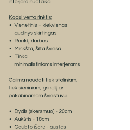
interjero nuotaika.
Kodėl verta rinktis:
Vienetinis – kiekvienas
audinys skirtingas
Rankų darbas
Minkšta, šilta šviesa
Tinka
minimalistiniams interjerams
Galima naudoti tiek staliniam,
tiek sieniniam, grindų ar
pakabinamam šviestuvui.
Dydis (skersmuo) - 20cm
Aukštis - 18cm
Gaubto išorė - austas