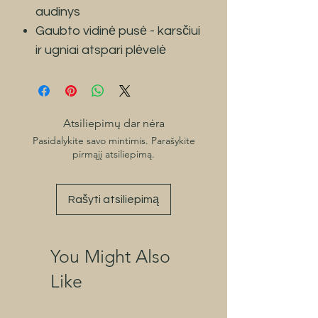
audinys
Gaubto vidinė pusė - karsčiui
ir ugniai atspari plėvelė
Atsiliepimų dar nėra
Pasidalykite savo mintimis. Parašykite
pirmąjį atsiliepimą.
Rašyti atsiliepimą
You Might Also
Like